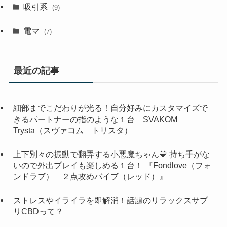
吸引系
(9)
電マ
(7)
最近の記事
細部までこだわりが光る！自分好みにカスタマイズで
きるパートナーの指のような１台 SVAKOM
Trysta（スヴァコム トリスタ）
上下別々の振動で翻弄する小悪魔ちゃん💛 持ち手がな
いので外出プレイも楽しめる１台！ 『Fondlove（フォ
ンドラブ） ２点攻めバイブ（レッド）』
ストレスやイライラを即解消！話題のリラックスサプ
リCBDって？