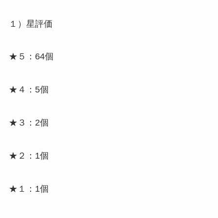
１）星評価
★５：64個
★４：5個
★３：2個
★２：1個
★１：1個