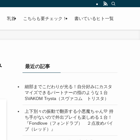
乳首
こちらも要チェック！
書いているヒト一覧
み
最近の記事
細部までこだわりが光る！自分好みにカスタ
マイズできるパートナーの指のような１台
SVAKOM Trysta（スヴァコム トリスタ）
上下別々の振動で翻弄する小悪魔ちゃん💛 持
ち手がないので外出プレイも楽しめる１台！
『Fondlove（フォンドラブ） ２点攻めバイ
ブ（レッド）』